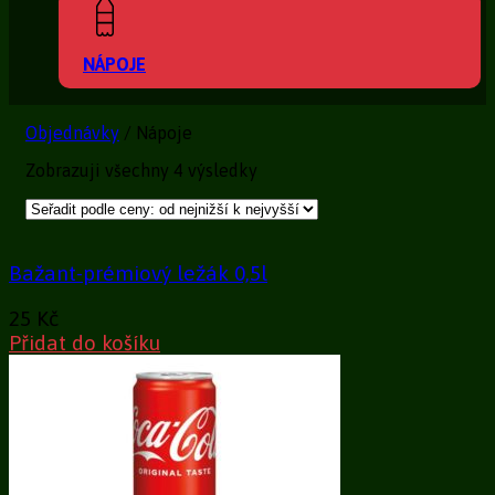
NÁPOJE
Objednávky
/
Nápoje
Zobrazuji všechny 4 výsledky
Bažant-prémiový ležák 0,5l
25
Kč
Přidat do košíku