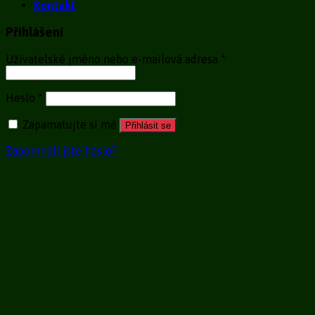
Kontakt
Přihlášení
Uživatelské jméno nebo e-mailová adresa
*
Heslo
*
Zapamatujte si mě
Přihlásit se
Zapomněli jste heslo?