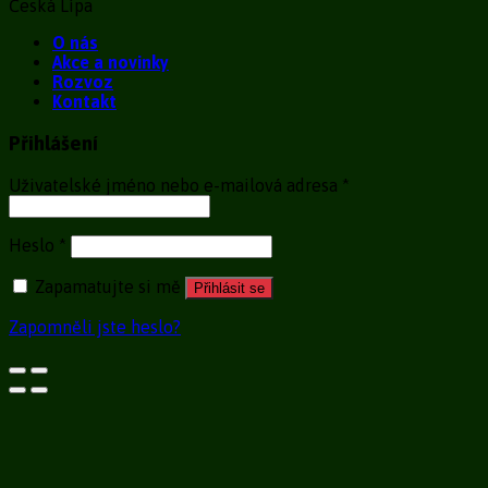
Česká Lípa
O nás
Akce a novinky
Rozvoz
Kontakt
Přihlášení
Uživatelské jméno nebo e-mailová adresa
*
Heslo
*
Zapamatujte si mě
Přihlásit se
Zapomněli jste heslo?