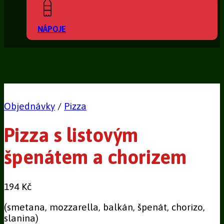
NÁPOJE
Objednávky
/
Pizza
Pizza s listovým
špenátem a chorizem
194
Kč
(smetana, mozzarella, balkán, špenát, chorizo,
slanina)