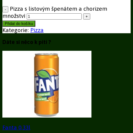
Pizza s listovým špenátem a chorizem
množství
Přidat do košíku
Kategorie:
Pizza
Dáte si něco k pití ?
Fanta 0,33l