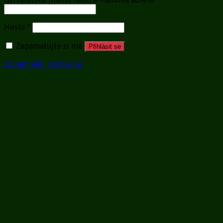
Heslo
*
Zapamatujte si mě
Přihlásit se
Zapomněli jste heslo?