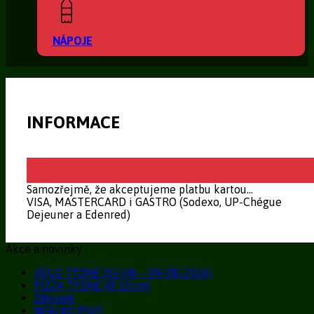
NÁPOJE
INFORMACE
13
Čvc
Samozřejmě, že akceptujeme platbu kartou…
VISA, MASTERCARD i GASTRO (Sodexo, UP-Chégue
Dejeuner a Edenred)
Akce a novinky
JÍDLO TÝDNE (03/08 – 09/08/2026)
PIZZA TÝDNE (Ø 32cm)
Zákusek
NEALKO PIVO