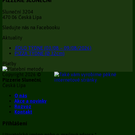
PIZZERIE SLUNEČNÍ
Sluneční 3204
470 06 Česká Lípa
Sledujte nás na Facebooku
Aktuality
JÍDLO TÝDNE (03/08 – 09/08/2026)
PIZZA TÝDNE (Ø 32cm)
Platby
Copyright 2026 ©
Pizzerie Sluneční
,
Česká Lípa
O nás
Akce a novinky
Rozvoz
Kontakt
Přihlášení
Uživatelské jméno nebo e-mailová adresa
*