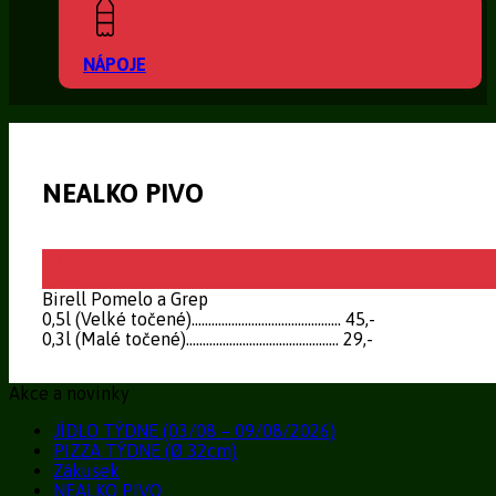
NÁPOJE
NEALKO PIVO
02
Bře
Birell Pomelo a Grep
0,5l (Velké točené)……………………………………… 45,-
0,3l (Malé točené)………………………………………. 29,-
Akce a novinky
JÍDLO TÝDNE (03/08 – 09/08/2026)
PIZZA TÝDNE (Ø 32cm)
Zákusek
NEALKO PIVO