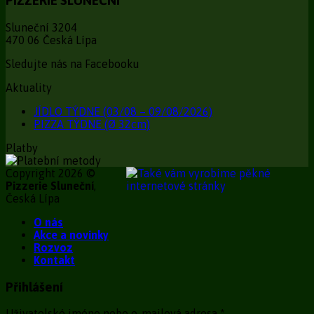
PIZZERIE SLUNEČNÍ
Sluneční 3204
470 06 Česká Lípa
Sledujte nás na Facebooku
Aktuality
JÍDLO TÝDNE (03/08 – 09/08/2026)
PIZZA TÝDNE (Ø 32cm)
Platby
Copyright 2026 ©
Pizzerie Sluneční
,
Česká Lípa
O nás
Akce a novinky
Rozvoz
Kontakt
Přihlášení
Uživatelské jméno nebo e-mailová adresa
*