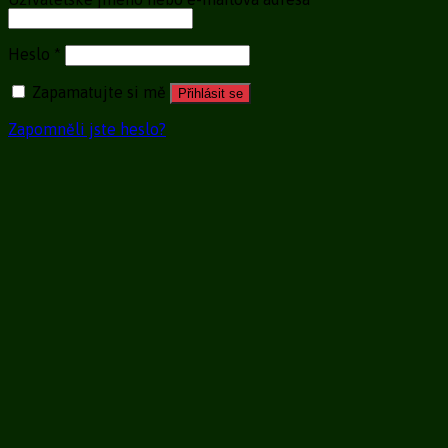
Heslo
*
Zapamatujte si mě
Přihlásit se
Zapomněli jste heslo?